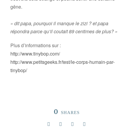
gêne.
« dit papa, pourquoi il manque le zizi ?
et papa
répondra parce qu’il coutait 89 centimes de plus? »
Plus d’informations sur :
http://www.tinybop.com/
http://www.petitsgeeks.fr/test/le-corps-humain-par-
tinybop/
0
SHARES