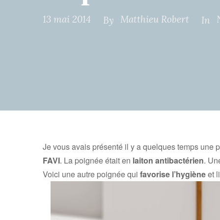
13 mai 2014
Matthieu Robert
By
In
Je vous avais présenté il y a quelques temps une poi
FAVI
. La poignée était en
laiton antibactérien
. Un
Voici une autre poignée qui
favorise l’hygiène
et l