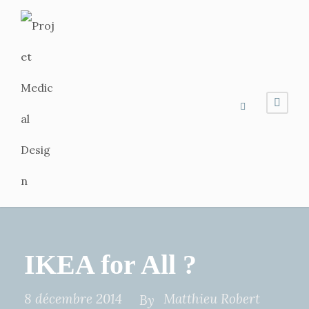
IKEA for All ?
8 décembre 2014
Matthieu Robert
By