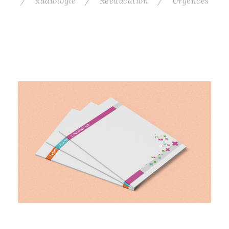
/
Radiologie
/
Rééducation
/
Urgences