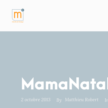
MamaNatali
2 octobre 2013
Matthieu Robert
By
I