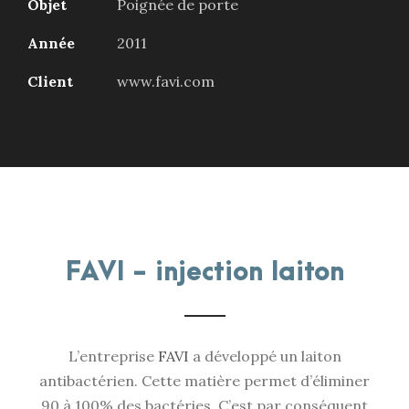
Objet
Poignée de porte
Année
2011
Client
www.favi.com
FAVI - injection laiton
L’entreprise
FAVI
a développé un laiton
antibactérien. Cette matière permet d’éliminer
90 à 100% des bactéries. C’est par conséquent